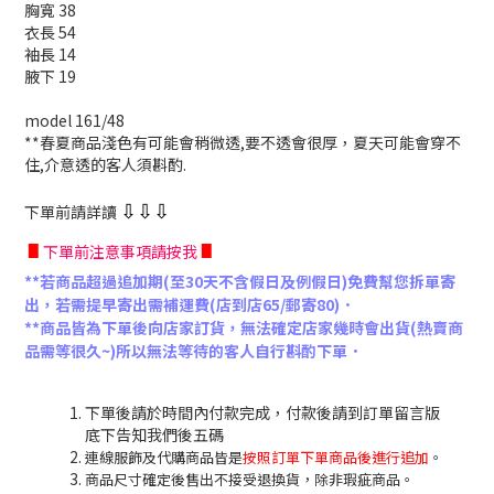
胸寬 38
衣長 54
袖長 14
腋下 19
model 161/48
**春夏商品淺色有可能會稍微透,要不透會很厚，夏天可能會穿不
住,介意透的客人須斟酌.
下單前請詳讀
⇩
⇩
⇩
∎
∎
下單前注意事項請按我
**若商品超過追加期(至30天不含假日及例假日)免費幫您拆單寄
出，若需提早寄出需補運費(店到店65/郵寄80)．
**商品皆為下單後向店家訂貨，無法確定店家幾時會出貨(熱賣商
品需等很久~)所以無法等待的客人自行斟酌下單．
下單後請於時間內付款完成，付款後請到訂單留言版
底下告知我們後五碼
連線服飾及代購商品皆是
按照訂單下單商品後進行追加
。
商品尺寸確定後售出不接受退換貨，除非瑕疵商品。