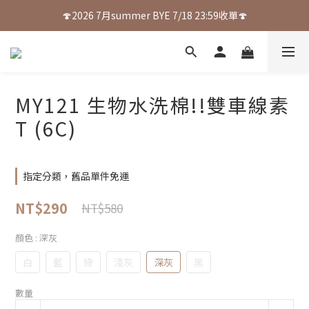
🍄2026 7月summer BYE 7/18 23:59收單🍄
MY121 生物水洗棉!!雙車線素
T (6C)
指定分類，舊品單件免運
NT$290
NT$580
顏色
: 深灰
白
藍
綠
淺灰
深灰
黑
數量