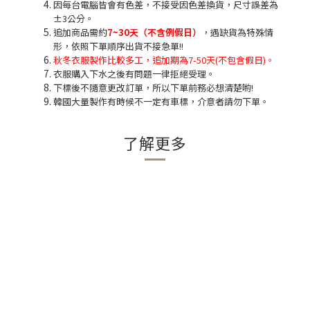
因每台電腦皆會有色差，不接受因色差換貨，尺寸誤差為
±3公分。
追加商品需約
7~30天（不含例假日）
，遇缺貨為特殊情
形，依照下單順序出貨不接急單!!
秋冬衣服製作比較多工，追加期為7-50天(不包含假日)。
衣服購入下水之後有問題一律拒絕受理。
下標後不隨意更改訂單，所以下單前務必想清楚喲!
韓國大量製作有時候不一定有車標，介意者請勿下單。
了解更多