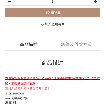
加入購物車
加入追蹤清單
商品描述
送貨及付款方式
商品描述
本賣場均非販售現貨商品，皆為客人下單後向韓國店家進行追加代買代
購。無提供退換貨服務。
當月新品皆為預購商品皆無現貨
]
-SIZE INFO-CM
color 顏色參考平拍
肩寬 34