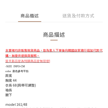
商品描述
送貨及付款方式
商品描述
本賣場均非販售現貨商品，皆為客人下單後向韓國店家進行追加代買代
購。無提供退換貨服務。
當月新品皆為預購商品皆無現貨
]
-SIZE INFO-CM
color 顏色參考平拍
肩寬
胸寬 44
衣長 68(肩帶可調整)
袖長
腋下
model 161/48