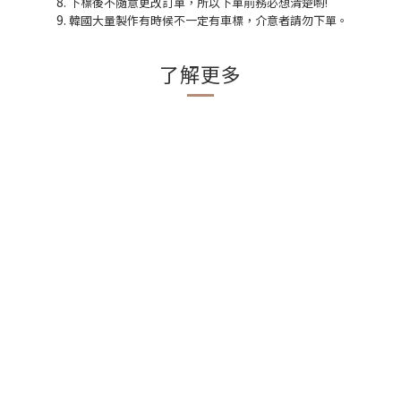
下標後不隨意更改訂單，所以下單前務必想清楚喲!
韓國大量製作有時候不一定有車標，介意者請勿下單。
了解更多