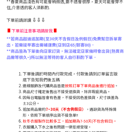
**春夏商品淺色有可能會稍微透,要不透會很厚，夏天可能會穿不
住,介意透的客人須斟酌.
下單前請詳讀
⇩
⇩
⇩
∎
∎
下單前注意事項請按我
**若商品超過追加期(至30天不含假日及例假日)免費幫您拆單寄
出，若需提早寄出需補運費(店到店65/郵寄80)．
**商品皆為下單後向店家訂貨，無法確定店家幾時會出貨(熱賣商
品需等很久~)所以無法等待的客人自行斟酌下單．
下單後請於時間內付款完成，付款後請到訂單留言版
底下告知我們後五碼
連線服飾及代購商品皆是
按照訂單下單商品後進行追加
。
商品尺寸確定後售出不接受退換貨，除非瑕疵商品。
因每台電腦皆會有色差，不接受因色差換貨，尺寸誤差為
±3公分。
追加商品需約
7~30天（不含例假日）
，遇缺貨為特殊情
形，依照下單順序出貨不接急單!!
秋冬衣服製作比較多工，追加期為7-50天(不包含假日)。
衣服購入下水之後有問題一律拒絕受理。