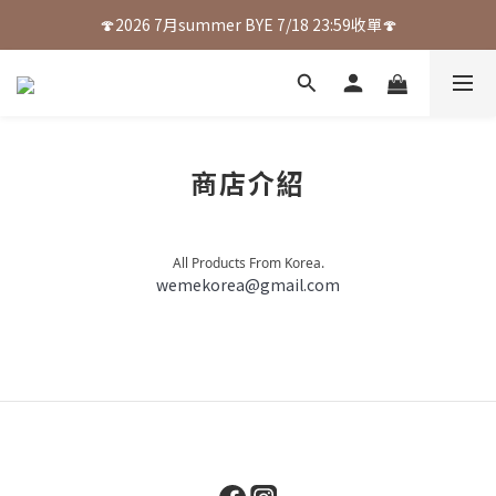
🍄2026 7月summer BYE 7/18 23:59收單🍄
商店介紹
All Products From Korea.
wemekorea@gmail.com