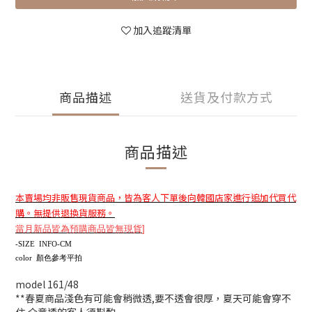
加入追蹤清單
商品描述
送貨及付款方式
商品描述
本賣場均非販售現貨商品，皆為客人下單後向韓國店家進行追加代買代
購。無提供退換貨服務。
當月新品皆為預購商品皆無現貨
]
-SIZE INFO-CM
color 顏色參考平拍
model 161/48
**春夏商品淺色有可能會稍微透,要不透會很厚，夏天可能會穿不