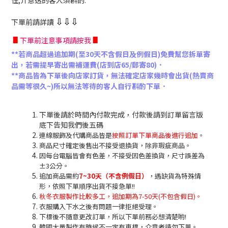
住,介意透的客人須斟酌.
下單前請詳讀
⇩
⇩
⇩
∎
∎
下單前注意事項請按我
**若商品超過追加期(至30天不含假日及例假日)免費幫您拆單寄
出，若需提早寄出需補運費(店到店65/郵寄80)．
**商品皆為下單後向店家訂貨，無法確定店家幾時會出貨(熱賣商
品需等很久~)所以無法等待的客人自行斟酌下單．
下單後請於時間內付款完成，付款後請到訂單留言版
底下告知我們後五碼
連線服飾及代購商品皆是
按照訂單下單商品後進行追加
。
商品尺寸確定後售出不接受退換貨，除非瑕疵商品。
因每台電腦皆會有色差，不接受因色差換貨，尺寸誤差為
±3公分。
追加商品需約
7~30天（不含例假日）
，遇缺貨為特殊情
形，依照下單順序出貨不接急單!!
秋冬衣服製作比較多工，追加期為7-50天(不包含假日)。
衣服購入下水之後有問題一律拒絕受理。
下標後不隨意更改訂單，所以下單前務必想清楚喲!
韓國大量製作有時候不一定有車標，介意者請勿下單。