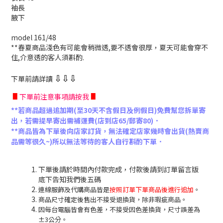
袖長
腋下
model 161/48
**春夏商品淺色有可能會稍微透,要不透會很厚，夏天可能會穿不
住,介意透的客人須斟酌.
下單前請詳讀
⇩
⇩
⇩
∎
∎
下單前注意事項請按我
**若商品超過追加期(至30天不含假日及例假日)免費幫您拆單寄
出，若需提早寄出需補運費(店到店65/郵寄80)．
**商品皆為下單後向店家訂貨，無法確定店家幾時會出貨(熱賣商
品需等很久~)所以無法等待的客人自行斟酌下單．
下單後請於時間內付款完成，付款後請到訂單留言版
底下告知我們後五碼
連線服飾及代購商品皆是
按照訂單下單商品後進行追加
。
商品尺寸確定後售出不接受退換貨，除非瑕疵商品。
因每台電腦皆會有色差，不接受因色差換貨，尺寸誤差為
±3公分。