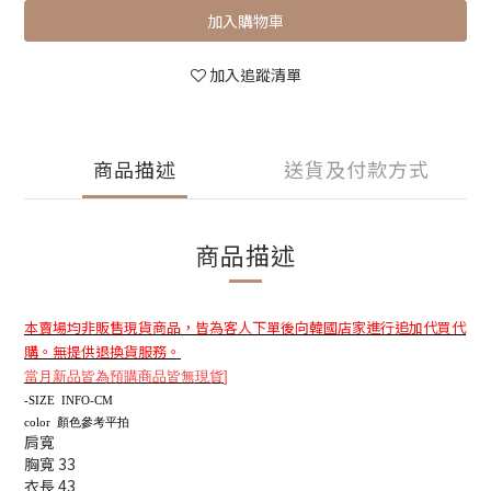
加入購物車
加入追蹤清單
商品描述
送貨及付款方式
商品描述
本賣場均非販售現貨商品，皆為客人下單後向韓國店家進行追加代買代
購。無提供退換貨服務。
當月新品皆為預購商品皆無現貨
]
-SIZE INFO-CM
color 顏色參考平拍
肩寬
胸寬 33
衣長 43