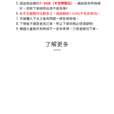
追加商品需約
7~30天（不含例假日）
，遇缺貨為特殊情
形，依照下單順序出貨不接急單!!
秋冬衣服製作比較多工，追加期為7-50天(不包含假日)。
衣服購入下水之後有問題一律拒絕受理。
下標後不隨意更改訂單，所以下單前務必想清楚喲!
韓國大量製作有時候不一定有車標，介意者請勿下單。
了解更多