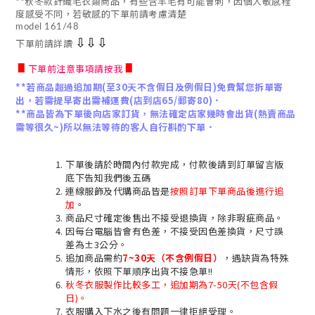
**秋冬款針織毛衣類商品，有些含羊毛有可能會刺，因個人敏感程
度感受不同，若敏感的下單前請考慮清楚
model 161/48
⇩
⇩
⇩
下單前請詳讀
∎
∎
下單前注意事項請按我
**若商品超過追加期(至30天不含假日及例假日)免費幫您拆單寄
出，若需提早寄出需補運費(店到店65/郵寄80)．
**商品皆為下單後向店家訂貨，無法確定店家幾時會出貨(熱賣商品
需等很久~)所以無法等待的客人自行斟酌下單．
下單後請於時間內付款完成，付款後請到訂單留言版
底下告知我們後五碼
連線服飾及代購商品皆是
按照訂單下單商品後進行追
加
。
商品尺寸確定後售出不接受退換貨，除非瑕疵商品。
因每台電腦皆會有色差，不接受因色差換貨，尺寸誤
差為±3公分。
追加商品需約
7~30天（不含例假日）
，遇缺貨為特殊
情形，依照下單順序出貨不接急單!!
秋冬衣服製作比較多工，追加期為7-50天(不包含假
日)。
衣服購入下水之後有問題一律拒絕受理。