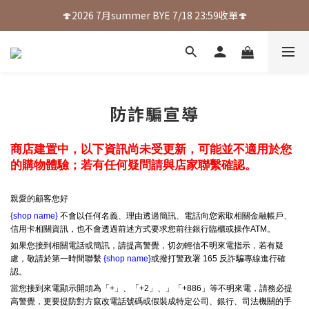
🍄2026 7月summer BYE 7/18 23:59收單🍄
防詐騙宣導
商店建置中，以下資訊尚未受更新，可能並不適用於您
的購物體驗；若有任何疑問請與店家聯繫確認。
親愛的顧客您好
{shop name}
不會以任何名義、理由透過簡訊、電話向您索取相關金融帳戶、
信用卡相關資訊，也不會透過前述方式要求您前往銀行臨櫃或操作ATM。
如果您接到相關電話或簡訊，請提高警覺，切勿輕信不明來電指示，若有疑
慮，敬請於第一時間聯繫
{shop name}
或撥打警政署 165 反詐騙專線進行確
認。
當您接到來電顯示開頭為「+」、「+2」、」「+886」等不明來電，請務必提
高警覺，更要提防對方竄改電話號碼或假裝成特定公司、銀行、司法機關的手